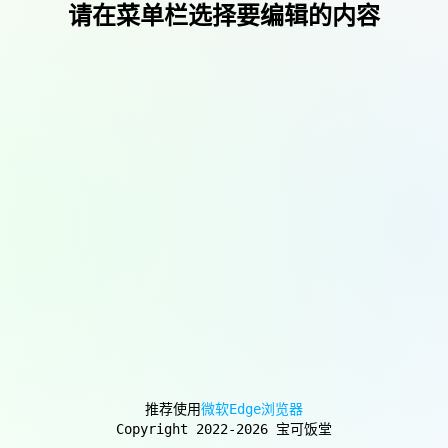
请在菜单栏选择要编辑的内容
推荐使用
微软Edge浏览器
Copyright 2022-
2026 宝可饭堂